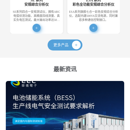
SE 系列
ESA 系列
安规综合分析仪
彩色全功能安规综合分析仪
SE系列四合一安规测试仪，拥有ARC
ESA系列旗舰七合一彩色安规综合分析
E
电弧侦测功能、高精度四线测量、真
仪，选配内建500VA交流电源，同时兼
便
实负电压测试，最大输出功率达50…
容多种通信控制接口。
更多产品
最新资讯