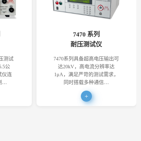
列
7470 系列
耐压测试仪
耐压测试
7470系列具备超高电压输出可
.5公
达20kV，高电流分辨率达
试仪连
1μA，满足严苛的测试需求，
测…
同时搭载多种通信…