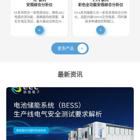
SE 系列
ESA 系列
安规综合分析仪
彩色全功能安规综合分析仪
SE系列四合一安规测试仪，拥有ARC
ESA系列旗舰七合一彩色安规综合分析
E
电弧侦测功能、高精度四线测量、真
仪，选配内建500VA交流电源，同时兼
便
实负电压测试，最大输出功率达50…
容多种通信控制接口。
更多产品
最新资讯