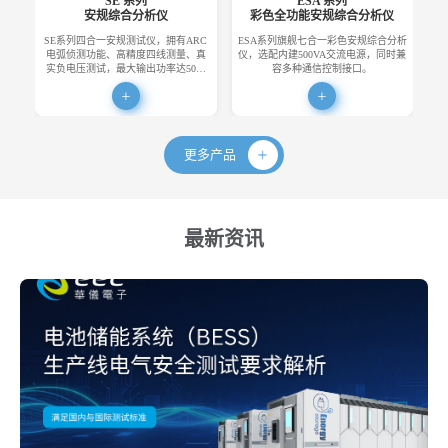
SE 系列
ESA 系列
安规综合分析仪
彩色全功能安规综合分析仪
SE系列四合一安规测试仪，拥有ARC
ESA系列旗舰七合一彩色安规综合分析
E
电弧侦测功能、高精度四线测量、真
仪，选配内建500VA交流电源，同时兼
便
实负电压测试，最大输出功率达50…
容多种通信控制接口。
更多产品
最新资讯