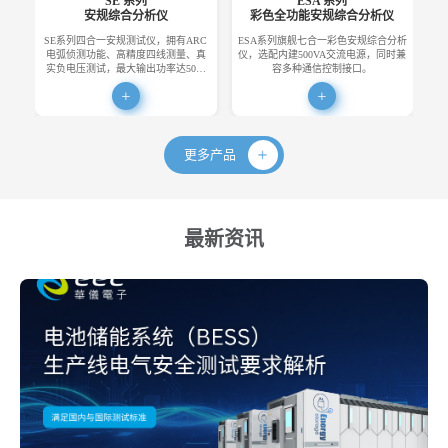
SE 系列
ESA 系列
安规综合分析仪
彩色全功能安规综合分析仪
SE系列四合一安规测试仪，拥有ARC
ESA系列旗舰七合一彩色安规综合分析
E
电弧侦测功能、高精度四线测量、真
仪，选配内建500VA交流电源，同时兼
便
实负电压测试，最大输出功率达50…
容多种通信控制接口。
更多产品
最新资讯