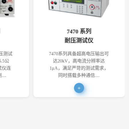
列
7470 系列
耐压测试仪
耐压测试
7470系列具备超高电压输出可
.5公
达20kV，高电流分辨率达
试仪连
1μA，满足严苛的测试需求，
测…
同时搭载多种通信…