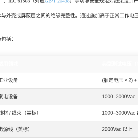
）、IEC 61508（对应
GB/T 20438
）等功能安全规范对线束设计
体与外壳或屏蔽层之间的绝缘完整性。通过施加高于正常工作电
范包括：
适用领域
典型测试电压（
工业设备
(额定电压 × 2) +
家电设备
1000–3000Vac
线材 / 线束（美标）
1000–3000Vac
电源线（美标）
2000Vac 以上