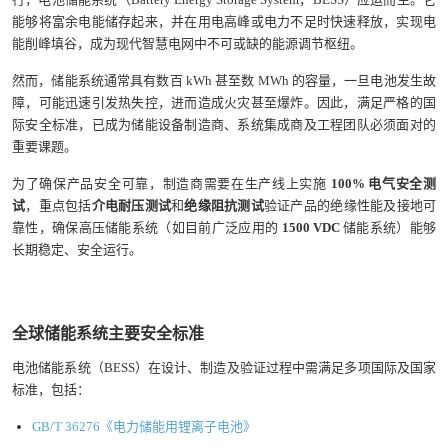
能够将富余电能储存起来，并在用电高峰或电力不足时快速释放，实现电
能削峰填谷，成为现代智慧电网中不可或缺的能源调节枢纽。
然而，储能系统通常具有数百 kWh 甚至数 MWh 的容量，一旦电池发生故
障，可能迅速引发热失控，进而造成火灾甚至爆炸。因此，满足严格的国
际安全标准，已成为储能设备制造商、系统集成商及工程团队必须面对的
重要课题。
为了确保产品安全可靠，制造商需要在生产线上实施
100% 电气安全测
试
，重点包括
介电耐压测试
和
绝缘阻抗测试
验证产品的绝缘性能及接地可
靠性，确保高压储能系统（如目前广泛应用的
1500 VDC
储能系统）能够
长期稳定、安全运行。
全球储能系统主要安全标准
电池储能系统（BESS）在设计、制造及验证过程中需满足多项国际及国家
标准，包括：
GB/T 36276《电力储能用锂离子电池》