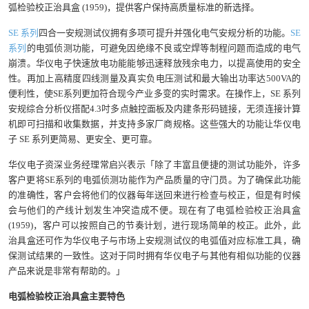
弧检验校正治具盒 (1959)，提供客户保持高质量标准的新选择。
SE 系列
四合一安规测试仪拥有多项可提升并强化电气安规分析的功能。
SE
系列
的电弧侦测功能，可避免因绝缘不良或空焊等制程问题而造成的电气
崩溃。华仪电子快速放电功能能够迅速释放残余电力，以提高使用的安全
性。再加上高精度四线测量及真实负电压测试和最大输出功率达500VA的
便利性，使SE系列更加符合现今产业多变的实时需求。在操作上，SE 系列
安规综合分析仪搭配4.3吋多点触控面板及内建条形码链接，无须连接计算
机即可扫描和收集数据，并支持多家厂商规格。这些强大的功能让华仪电
子 SE 系列更简易、更安全、更可靠。
华仪电子资深业务经理常启兴表示「除了丰富且便捷的测试功能外，许多
客户更将SE系列的电弧侦测功能作为产品质量的守门员。为了确保此功能
的准确性，客户会将他们的仪器每年送回来进行检查与校正，但是有时候
会与他们的产线计划发生冲突造成不便。现在有了电弧检验校正治具盒
(1959)，客户可以按照自己的节奏计划，进行现场简单的校正。此外，此
治具盒还可作为华仪电子与市场上安规测试仪的电弧值对应标准工具，确
保测试结果的一致性。这对于同时拥有华仪电子与其他有相似功能的仪器
产品来说是非常有帮助的。」
电弧检验校正治具盒主要特色