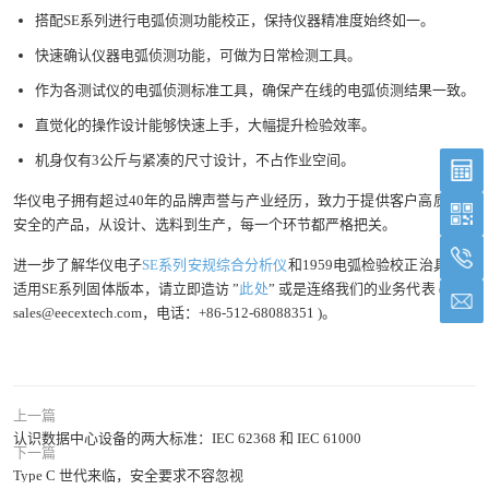
搭配SE系列进行电弧侦测功能校正，保持仪器精准度始终如一。
快速确认仪器电弧侦测功能，可做为日常检测工具。
作为各测试仪的电弧侦测标准工具，确保产在线的电弧侦测结果一致。
直觉化的操作设计能够快速上手，大幅提升检验效率。
机身仅有3公斤与紧凑的尺寸设计，不占作业空间。
华仪电子拥有超过40年的品牌声誉与产业经历，致力于提供客户高质量与
安全的产品，从设计、选料到生产，每一个环节都严格把关。
进一步了解华仪电子
SE系列安规综合分析仪
和1959电弧检验校正治具盒与
适用SE系列固体版本，请立即造访 ”
此处
” 或是连络我们的业务代表 (信箱:
sales@eecextech.com，电话：+86-512-68088351 )。
上一篇
认识数据中心设备的两大标准：IEC 62368 和 IEC 61000
下一篇
Type C 世代来临，安全要求不容忽视