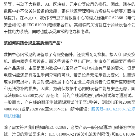
势等，带动了大数据、AI、区块链、元宇宙等应用的推行。因此，现在的
数据中心不仅关注设备的效能，更在能源管理和电力短缺与中断等方面持
续提升。在本文中，我们将带您了解数据中心的相关标准IEC 62368（电气
安全测试) 和 IEC 61000 (电磁兼容性)，其测验的关键就在于验证设备不会
干扰电力系统，同时也能承受异常的电力和电磁。
该如何实践合规且高质量的产品
?
数据中心内常见的设备除了有服务器外，还会搭配切换机、接入/汇聚交换
机、路由器等多项设备。而这些设备产品出厂时，制造商们都需要严格把
关产品质量，主要是因为数据中心虽然对于电力供应有严格的要求，但是
电源供应还是有发生瞬间异常的可能，若是设备无法承受此变化，进而造
成故障或损坏，将会对使用数据中心的企业主与消费者们造成严重的影响
和无法弥补的损失。因此，为确保数据中心内的设备性能与安全无虑，国
际法规IEC 62368要求产品在出厂前的产线测试进行耐压测试和导通测试。
一般而言，产在线的耐压测试缩短测试时间至1秒钟，测试电压为2000至
4000Vdc (或是2828Vdc至5656Vdc)。[延伸阅读：
服务器–IEC 62368-1安规
测试标准
]
除了需要符合我们熟知的IEC 62368，这类产品一般还需通过电磁兼容性测
试。常见的测试要求有：IEC 61000-3-2 (谐波电流发射限值) 和IEC 61000-