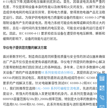
4-11(电压下降,短路和电压偏差抗扰测试)。首先，因谐波电流具有严重的
危害，不仅是影响设备本身的性能以及故障和火灾的发生，长期下来还会
造成供电电网的电压波形异常，影响电力质量，使得其他电器产品无法稳
定运行。因此，为保护供电电网电力质量和设备的性能IEC 61000-3-2严格
限制设备所产生的谐波电流。而电力系统可能会有故障或瞬间负荷过大的
情形，且在一段时间内发生随机的电压变动，可能会对设备的运行造成干
扰。因此，IEC 61000-4-11 要求检验当设备在遭受供电电压瞬降、瞬断和
缓降的影响下，设备的效能与运行状况。
华仪电子提供您完整的解决方案
面对新数字时代，制造商应选用同样重视质量与安全性的测试仪器来确保
出厂产品不仅仅是合规更有卓越的质量。华仪电子所提供的数据中心解决
方案帮助制造商们因应测试上的各种挑战。多年来，已有许多数据中心相
关设备厂商的产线选择使用
SE系列安规综合分析仪
，其提供高达5KVac 和
6KVdc的耐压测试电压，再搭配导通测试(选购)组成符合IEC 62368 的测试
要求的产线解决方案。针对电磁兼容性测试IEC 61000-3-2和IEC 61000-4-
11，我们则推荐您选择
EAL–5000 系列可编程交流电源
，先进的高功率密
度设计，将强大的性能融入至更轻薄的机身内，此系列完整涵盖500VA至
6000VA容量范围与5Hz到1,200Hz频率范围，特别是大功率的数据中心设备
可选用EAL-5040和EAL-5060。此系列有标准版与进阶版两种性能套件，