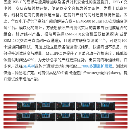
因应USB-C的需求与应用增加以及各界对其安全性的重视提升，USB-C充
电线厂商从选择线材开始，便是以安全合规为首要条件。为搭上此班列
车，线材制造商们需要做足准备，在提升产能的同时还需维持质量。因
此，华仪电子提供了高效产能的解决方案 – ESM-500 MultiPRO安规综合测
试平台。模块化的设计，方便您依照产线测试实际的需求自行组成适合的
组合。针对线材产品，模块可选择ESM-510(交流耐压双信道模块)或是
ESM-530(交流与直流耐压双通道)，且透过并联多部测试平台，可达到100
个通道同部测试，再加上独立显示各信道测试结果，快速筛出不良品，有
效提升测试速度与质量。MultiPRO更提升了测试启动与连接速度，降低整
体测试时间达42%，为分秒必争的产线更添优势。出货前的导通检测，许
多客户选择
SE系列
选购导通测试功能再搭配上
7006
多通道扩展器
。测试可
快速且简易地扩充，可提供高达80个输出通道(1台master搭配4台slave)，提
升测试效率增加产能。