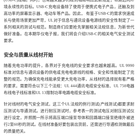
境永续性的目标。USB-C充电设备除了使用于便携式电子产品，还触及到
高功率的屏幕显示器、电动车等产品。因此， 有鉴于USB-C的需求快速成
长与使用场景更加严苛，UL对于信息与通讯设备电源线的安全性制定了一
系列相关的测试与规范。制造商们应要抢先掌握相关法规信息，为新世代
做好准备。在本期华仪电子报，我们将会介绍USB-C的相关电气安全测试
要求。
安全与质量从线材开始
随着充电功率的提升，各界对于充电线的安全要求也越来越高。UL 9990
标准对信息与通讯设备的供电或充电电源线的规格、安全和性能制定了完
整的规范。为确保充电线能承受更大充电功率，从线材的选择就有着严格
的要求，需要符合以下三个法规：UL 444通讯电缆安全标准、UL 758电器
布线电子线标准和UL 13限制功率电路电缆安全标准。
针对线材的电气安全测试，这三个UL法规的例行测试(产线测试)都要求耐
压测试与导通测试。进行耐压测试时，参考表一的测试电压对耐压测试仪
进行设定，并照图一所示将高压端口接至导体和回路端口接至绝缘外被进
行2至60秒的测试。在线材准备好要包装出货前，还需进行导通检测做最后
的质量把关。