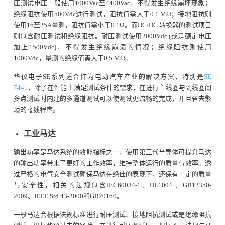
压测试电压一般使用1000Vac至4400Vac，不得发生绝缘崩坏现象；
绝缘阻抗使用500Vdc进行测试，阻抗值需大于0.1 MΩ；接地阻抗则
使用16至25A量测，阻抗值需小于0.1Ω。而DC/DC 转换器的测试项目
则包含耐压测试和绝缘阻抗。耐压测试使用2000Vdc (或是额定电压
加上1500Vdc)，不得发生绝缘崩溃的情况；绝缘阻抗则使用
1000Vdc，量测的绝缘值需大于0.5 MΩ。
华仪电子SE系列适合作为电动汽车产业的解决方案，特别是
SE
7441
，除了在性能上满足测试条件的需求，在进行主线圈与副线圈间
多点测试时内建的多通道测试可以使测试更流畅的完成，并且省去繁
琐的接线程序。
工业马达
输出功率是马达系统的效能指标之一，使用第三代半导体可提升马达
的输出功率带来了更好的工作效率，维持整体运行的质量与效率。透
过严格的电气安全测试确保马达在绝佳的表现下，还保有一定的质量
与安全性，相关的法规包含IEC60034-1、UL1004 、GB12350-
2009、IEEE Std.43-2000和GB20160。
一般马达会根据法规标准进行耐压测试、接地阻抗测试或是绝缘阻抗