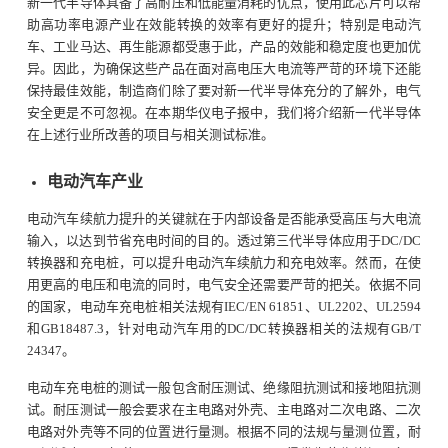
新一代半导体具备了高耐压和低能量消耗的优点，使用此芯片可以帮
助高功率电源产业在效能转换的效率有更好的提升；特别是电动汽
车、工业马达、再生能源都受惠于此，产品的效能和稳定度也更加优
异。因此，为确保这些产品在面对高电压大电流等严苛的环境下还能
保持最佳效能，制造商们除了要对新一代半导体充分的了解外，电气
安全更是不可忽视。在本期华仪电子报中，我们将介绍新一代半导体
在上述行业所改善的项目与相关测试标准。
电动汽车产业
电动汽车续航力提升的关键就在于内部设备是否能承受高压与大电流
输入，以达到节省充电时间的目的。透过第三代半导体应用于DC/DC
转换器和充电桩，可以提升电动汽车续航力和充电效率。然而，在使
用更高的电压和电流的同时，电气安全还需要严苛的把关。依据不同
的国家，电动车充电桩相关法规有IEC/EN 61851、UL2202、UL2594
和GB18487.3，针对电动汽车用的DC/DC转换器相关的法规有GB/T
24347。
电动车充电桩的测试一般包含耐压测试、绝缘阻抗测试和接地阻抗测
试。耐压测试一般会要求在主电路对外壳、主电路对二次电路、二次
电路对外壳等不同的位置进行量测。根据不同的法规与量测位置，耐