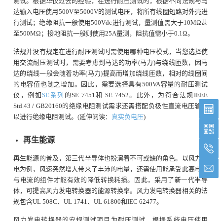
测试。根据华仪过去的经验，在进行耐压测试时，根据不同法规与马
达输入电压使用500V至5000V的测试电压，将所有线圈短路对外壳进
行测试；绝缘阻抗一般使用500Vdc进行测试，量测值需大于10MΩ甚
至500MΩ；接地阻抗一般则使用25A量测，阻抗值需小于0.1Ω。
法规并没有规定在进行耐压测试时需使用哪种电压模式，当您选择使
用交流耐压测试时，需要考虑到马达的功率(马力)与绕线匝数，因马
达的绕线一般会随着功率(马力)提高而增加绕线匝数，相对的线圈间
的电容值也随之增加。因此，需要选择具有500VA容量的耐压测试
仪，例如
SE系列
的SE 7451和 SE 7452。此外，为符合法规IEEE
Std.43 / GB20160的绝缘电阻测试需求还需搭配负极性直流电压输出
以进行绝缘电阻测试。(延伸阅读：
真实负电压
)
再生能源
再生能源的普及，第三代半导体也扮演着不可或缺的角色。以风力发
电为例，风速突然增大带来了丰沛的电量，还需使用能承受此高电压
与电流的组件才能有效的降低转换耗损。因此，采用了新一代半导
体，可提高风力发电转换器的能源转换率。风力发电转换器相关的法
规包含UL 508C、UL 1741、UL 61800和IEC 62477。
风力发电转换器的安规测试项目为耐压测试，根据系统电压使用