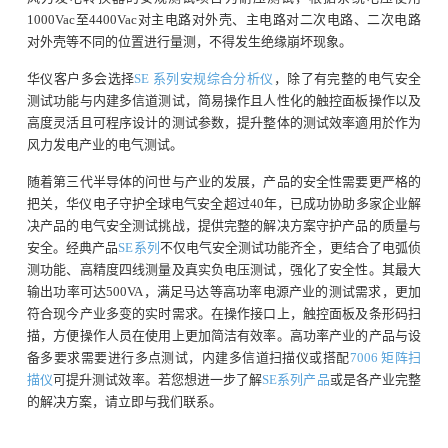
1000Vac至4400Vac对主电路对外壳、主电路对二次电路、二次电路
对外壳等不同的位置进行量测，不得发生绝缘崩坏现象。
华仪客户多会选择
SE 系列安规综合分析仪
，除了有完整的电气安全
测试功能与内建多信道测试，简易操作且人性化的触控面板操作以及
高度灵活且可程序设计的测试参数，提升整体的测试效率適用於作为
风力发电产业的电气测试。
随着第三代半导体的问世与产业的发展，产品的安全性需要更严格的
把关，华仪电子守护全球电气安全超过40年，已成功协助多家企业解
决产品的电气安全测试挑战，提供完整的解决方案守护产品的质量与
安全。经典产品
SE系列
不仅电气安全测试功能齐全，更结合了电弧侦
测功能、高精度四线测量及真实负电压测试，强化了安全性。其最大
输出功率可达500VA，满足马达等高功率电源产业的测试需求，更加
符合现今产业多变的实时需求。在操作接口上，触控面板及条形码扫
描，方便操作人员在使用上更加简洁有效率。高功率产业的产品与设
备多要求需要进行多点测试，内建多信道扫描仪或搭配
7006 矩阵扫
描仪
可提升测试效率。若您想进一步了解
SE系列产品
或是各产业完整
的解决方案，请立即与我们联系。