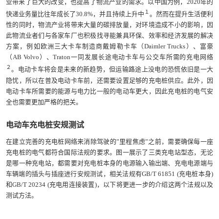
业带来了巨大的改变，也提高了物流产业的需求。以中国为例，2020年的
１
快递业务量比往年成长了30.8%，并且持续上升中
。然而在提升生活便利
性的同时，物流产业将带来大量的碳排放量，对环境造成不小的影响，因
此物流业者们与各家车厂也积极找寻能兼具环保、效率和经济发展的解决
方案，例如欧洲三大卡车制造商戴姆勒卡车（Daimler Trucks）、富豪
（AB Volvo）、Traton一同发展长途电动卡车与公交车所需的充电网络
２
。电动卡车将会是未来的新趋势，但运输路途上没电的恐慌依旧是一大
隐忧，所以在普及电动卡车前，还需要设置足够的充电桩供应。此外，因
电动卡车所需要的能源与电力比一般的电动车更大，因此充电桩的电气安
全也需要更加严格的把关。
电动车充电桩安规测试
在建立完善的充电桩网络来消除驾驶的”里程焦虑”之前，需要确保每一座
充电桩的电气都符合国际法规的要求。图一展示了三类充电站型态，无论
是哪一种充电站，都需要对充电桩本身的电源输入输出端、充电电源端与
车辆端的插头与插座进行安规测试，相关法规有GB/T 61851 (充电桩本身)
和GB/T 20234 (充电用连接装置)，以下将更进一步的介绍这两个法规以及
测试方法。