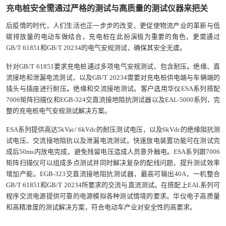
充电桩安全需通过严格的测试与高质量的测试仪器来把关
后疫情的时代，人们生活也正一步步的改变，更促使物流产业的革新与低
碳排放量的电动车做结合，充电桩在此扮演极为重要的角色，更需通过
GB/T 61851和GB/T 20234的电气安规测试，确保其安全无虞。
针对GB/T 61851要求充电桩通过多项电气安规测试，包含耐压
、
绝缘、直
流接地和泄漏电流测试，以及GB/T 20234需要对充电桩供电端与车辆端的
插头与插座进行耐压
、
绝缘和交流接地测试。客户选用华仪ESA系列搭配
7006矩阵扫描仪和EGB-324交直流接地阻抗测试器以及EAL-5000系列，完
整的充电桩电气安规测试解决方案。
ESA系列提供高达5kVac/ 6kVdc的耐压测试电压，以及6kVdc的绝缘阻抗测
试电压、交流接地阻抗以及泄漏电流测试。快速放电装置功能可在测试完
成后50ms内放电完成，避免残留电压造成人员意外触电。ESA系列跟7006
矩阵扫描仪可以组成多点测试并同时解决复杂的配线问题，提升测试效率
增加产能。EGB-323交直流接地阻抗测试器，最高可输出40A，一机整合
GB/T 61851和GB/T 20234所要求的交流与直流测试。在搭配上EAL系列可
程序交流电源提供可靠的电源模拟各种测试情境的要求。华仪电子高质量
和高精准度的测试解决方案，符合电动车产业对安全性的高要求。