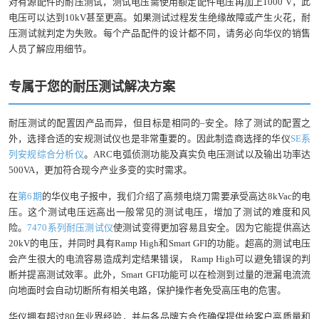
对有源配件的耐压测试，测试电压需使用额定配件电压再加上1000 V，此
电压可以达到10kV甚至更高。如果测试过程发生绝缘故障或产生火花，耐
压测试就判定为失败。每个产品配件的设计都不同，请务必向华仪的销售
人员了解应用细节。
专属于您的耐压测试解决方案
耐压测试的配置因产品而异，但目标是相同的–安全。除了测试的配置之
外，选择合适的安规测试仪也是非常重要的。因此制造商选择的华仪
SE系
列安规综合分析仪
。ARC电弧侦测功能及真实负电压测试以及输出功率达
500VA，更加符合现今产业多变的实时需求。
在
第6期
的华仪电子报中，我们介绍了高频电烧刀需要承受高达8kVac的电
压。这个测试电压远高出一般常见的测试电压，增加了测试的难度和风
险。
7470系列耐压测试仪
使测试变得更加容易且安全。因为它能提供高达
20kV的电压，并同时具有Ramp High和Smart GFI的功能。超高的测试电压
会产生很大的电流容易造成判定结果错误， Ramp High可以避免错误的判
断并提高测试效率。此外，Smart GFI功能可以在检测到过量的泄漏电流流
向地面时会自动切断所有相关电路，保护操作者免受高压电的危害。
华仪拥有超过80年业界经验，并与各品牌方合作确保提供给客户高质量和