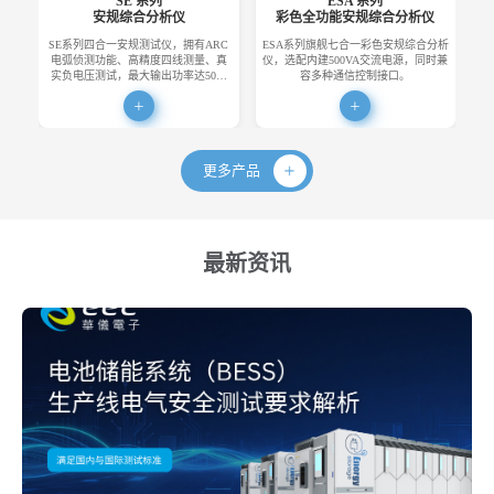
SE 系列
ESA 系列
安规综合分析仪
彩色全功能安规综合分析仪
SE系列四合一安规测试仪，拥有ARC
ESA系列旗舰七合一彩色安规综合分析
E
电弧侦测功能、高精度四线测量、真
仪，选配内建500VA交流电源，同时兼
便
实负电压测试，最大输出功率达50…
容多种通信控制接口。
更多产品
最新资讯