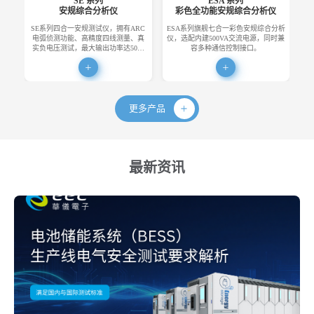
SE 系列
ESA 系列
安规综合分析仪
彩色全功能安规综合分析仪
SE系列四合一安规测试仪，拥有ARC
ESA系列旗舰七合一彩色安规综合分析
E
电弧侦测功能、高精度四线测量、真
仪，选配内建500VA交流电源，同时兼
便
实负电压测试，最大输出功率达50…
容多种通信控制接口。
更多产品
最新资讯