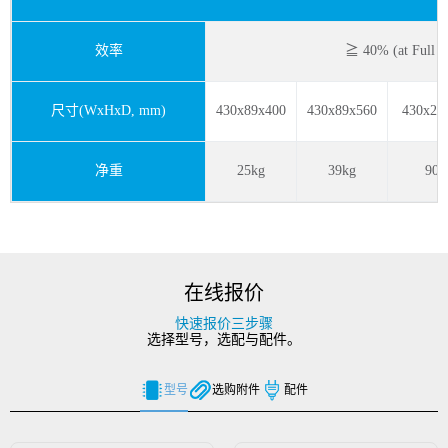
效率
≧ 40% (at Full l
尺寸(WxHxD, mm)
430x89x400
430x89x560
430x26
净重
25kg
39kg
90k
在线报价
快速报价三步骤
选择型号，选配与配件。
型号
选购附件
配件