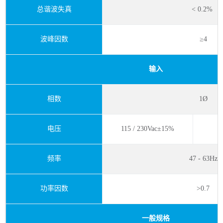
总谐波失真
< 0.2%
波峰因数
≥4
输入
相数
1Ø
电压
115 / 230Vac±15%
频率
47 - 63Hz
功率因数
>0.7
一般规格