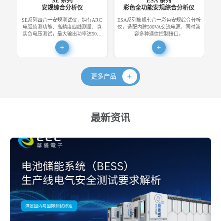
SE 系列
ESA 系列
安规综合分析仪
彩色全功能安规综合分析仪
SE系列四合一安规测试仪，拥有ARC
ESA系列旗舰七合一彩色安规综合分析
E
电弧侦测功能、高精度四线测量、真
仪，选配内建500VA交流电源，同时兼
便
实负电压测试，最大输出功率达50…
容多种通信控制接口。
更多产品
最新资讯