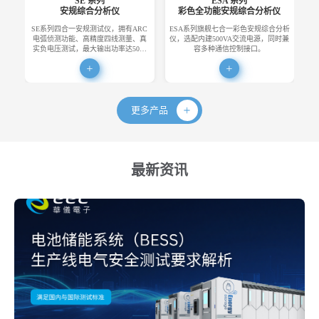
SE 系列
ESA 系列
安规综合分析仪
彩色全功能安规综合分析仪
SE系列四合一安规测试仪，拥有ARC
ESA系列旗舰七合一彩色安规综合分析
E
电弧侦测功能、高精度四线测量、真
仪，选配内建500VA交流电源，同时兼
便
实负电压测试，最大输出功率达50…
容多种通信控制接口。
更多产品
最新资讯