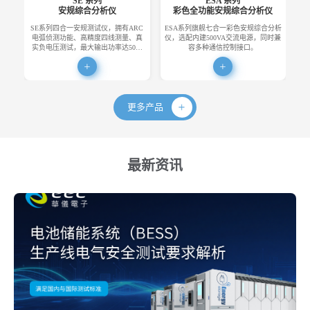
SE 系列
ESA 系列
安规综合分析仪
彩色全功能安规综合分析仪
SE系列四合一安规测试仪，拥有ARC
ESA系列旗舰七合一彩色安规综合分析
E
电弧侦测功能、高精度四线测量、真
仪，选配内建500VA交流电源，同时兼
便
实负电压测试，最大输出功率达50…
容多种通信控制接口。
更多产品
最新资讯