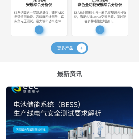
SE 系列
ESA 系列
安规综合分析仪
彩色全功能安规综合分析仪
SE系列四合一安规测试仪，拥有ARC
ESA系列旗舰七合一彩色安规综合分析
E
电弧侦测功能、高精度四线测量、真
仪，选配内建500VA交流电源，同时兼
便
实负电压测试，最大输出功率达50…
容多种通信控制接口。
更多产品
最新资讯