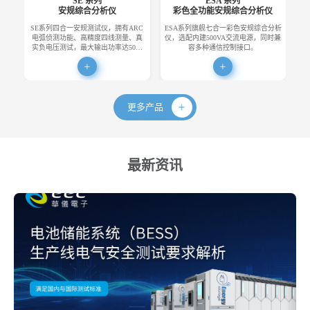
SE 系列
ESA 系列
安规综合分析仪
彩色全功能安规综合分析仪
SE系列四合一安规测试仪，拥有ARC
ESA系列旗舰七合一彩色安规综合分析
E
电弧侦测功能、高精度四线测量、真
仪，选配内建500VA交流电源，同时兼
便
实负电压测试，最大输出功率达50…
容多种通信控制接口。
更多产品
最新资讯