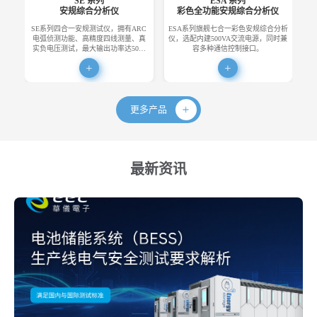
SE 系列
ESA 系列
安规综合分析仪
彩色全功能安规综合分析仪
SE系列四合一安规测试仪，拥有ARC
ESA系列旗舰七合一彩色安规综合分析
E
电弧侦测功能、高精度四线测量、真
仪，选配内建500VA交流电源，同时兼
便
实负电压测试，最大输出功率达50…
容多种通信控制接口。
更多产品
最新资讯