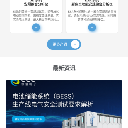
SE 系列
ESA 系列
安规综合分析仪
彩色全功能安规综合分析仪
SE系列四合一安规测试仪，拥有ARC
ESA系列旗舰七合一彩色安规综合分析
E
电弧侦测功能、高精度四线测量、真
仪，选配内建500VA交流电源，同时兼
便
实负电压测试，最大输出功率达50…
容多种通信控制接口。
更多产品
最新资讯