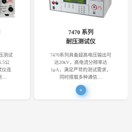
列
7470 系列
耐压测试仪
耐压测试
7470系列具备超高电压输出可
.5公
达20kV，高电流分辨率达
试仪连
1μA，满足严苛的测试需求，
测…
同时搭载多种通信…