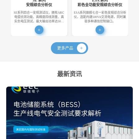
SE 系列
ESA 系列
安规综合分析仪
彩色全功能安规综合分析仪
SE系列四合一安规测试仪，拥有ARC
ESA系列旗舰七合一彩色安规综合分析
E
电弧侦测功能、高精度四线测量、真
仪，选配内建500VA交流电源，同时兼
便
实负电压测试，最大输出功率达50…
容多种通信控制接口。
更多产品
最新资讯