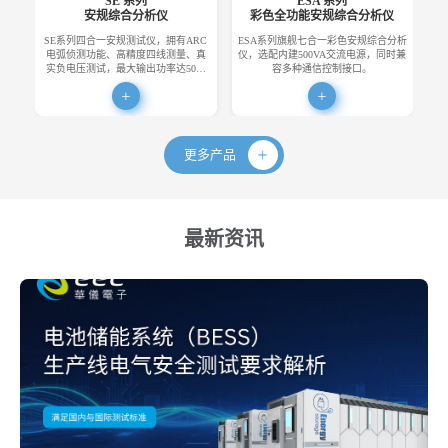
SE 系列
ESA 系列
安规综合分析仪
彩色全功能安规综合分析仪
SE系列四合一安规测试仪，拥有ARC
ESA系列旗舰七合一彩色安规综合分析
E
电弧侦测功能、高精度四线测量、真
仪，选配内建500VA交流电源，同时兼
便
实负电压测试，最大输出功率达50…
容多种通信控制接口。
更多产品
最新资讯