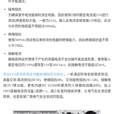
坏才能通过。
接地阻抗
为确保意外电流能顺利流往地面，因此使用2倍的额定电流或25A进行
测试(两者取较大值，一般为25A)，输入此电流至接地端120秒后，此点
与外壳的电阻值不得超过100mΩ。
绝缘阻抗
使用500Vdc测试电压来检测充电器的绝缘能力，因此绝缘阻抗值不得
小于2MΩ。
接触电流
确保各种运作情境下产生的泄漏电流不会对操作者造成危害，使用输入
额定电压的110%(通常是110至264 Vac)，此接触电流不能超过5mA。
华仪ESA系列彩色全功能安规综合分析仪
，一机满足所有安规需求测试，
具备交流/直流耐压(DCW)、绝缘阻抗(IR)、交流接地阻抗(AC GB)、接触电
流(TC)等功能，更有内建IEC 62368所要求的人体模拟线路(MD)，加上
1905接触电流测试盒 (如图一)，减少反复的接线步骤，让电气安全测试更
简单，也是各家厂商电气安全测试的首选。