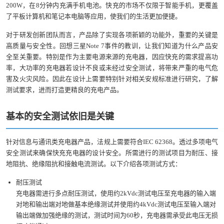
200W，在8分钟内充满手机电池。快充的市场不仅限于智能手机，更覆盖
了平板计算机和笔记本电脑等应用，使我们的生活更加便捷。
对于研发创新团队而言，产品除了实现各项新颖的功能外，重要的关键是
高质量与安全性。回想三星Note 7事件的教训，让我们知道为什么产品安
全至关重要。特别是作为主要电源来源的充电器，因应快充的需求提高功
率，大功率的充电器若设计不良或未经过安全测试，将带来严重的电气危
害及火灾风险。因此在设计上需要特别针对相关安规标准进行研究，了解
测试要求，进而打造更精良的充电产品。
基本的安全测试依旧是关键
针对信息与通讯类充电器产品，法规上需要符合IEC 62368。透过多项电气
安全测试来确保快充充电器的设计安全。所需进行的测试项目为耐压、接
地阻抗、绝缘阻抗和接触电流测试。以下介绍各项测试方式：
耐压测试
充电器需进行多点耐压测试，使用约2kVdc测试电压至充电器的输入端
对地和输出端对地做基本绝缘测试并使用约4kVdc测试电压至输入端对
输出端做加强绝缘的测试，测试时间为60秒，充电器需承受此电压无损