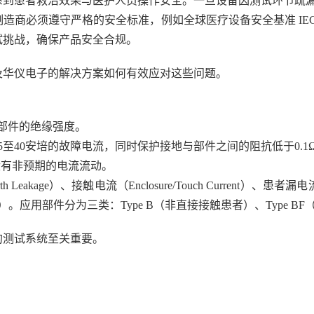
系到患者救治效果与医护人员操作安全。一旦设备因测试环节疏
必须遵守严格的安全标准，例如全球医疗设备安全基准 IEC 606
试挑战，确保产品安全合规。
及华仪电子的解决方案如何有效应对这些问题。
应用部件的绝缘强度。
接能承受25至40安培的故障电流，同时保护接地与部件之间的阻抗低于0.1
保绝缘层内没有非预期的电流流动。
 Leakage）、接触电流（Enclosure/Touch Current）、患者漏电流（P
 Leakage）。应用部件分为三类：Type B（非直接接触患者）、Ty
的测试系统至关重要。