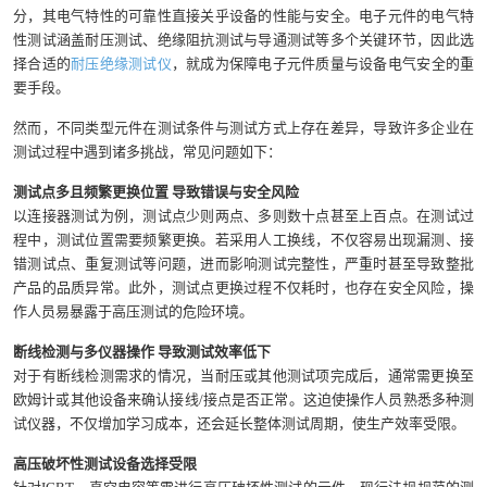
分，其电气特性的可靠性直接关乎设备的性能与安全。电子元件的电气特
性测试涵盖耐压测试、绝缘阻抗测试与导通测试等多个关键环节，因此选
择合适的
耐压绝缘测试仪
，就成为保障电子元件质量与设备电气安全的重
要手段。
然而，不同类型元件在测试条件与测试方式上存在差异，导致许多企业在
测试过程中遇到诸多挑战，常见问题如下：
测试点多且频繁更换位置 导致错误与安全风险
以连接器测试为例，测试点少则两点、多则数十点甚至上百点。在测试过
程中，测试位置需要频繁更换。若采用人工换线，不仅容易出现漏测、接
错测试点、重复测试等问题，进而影响测试完整性，严重时甚至导致整批
产品的品质异常。此外，测试点更换过程不仅耗时，也存在安全风险，操
作人员易暴露于高压测试的危险环境。
断线检测与多仪器操作 导致测试效率低下
对于有断线检测需求的情况，当耐压或其他测试项完成后，通常需更换至
欧姆计或其他设备来确认接线/接点是否正常。这迫使操作人员熟悉多种测
试仪器，不仅增加学习成本，还会延长整体测试周期，使生产效率受限。
高压破坏性测试设备选择受限