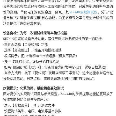
可能意味着成本的攀升，每一次误判都可能引发质量风险。传统安规测试
设备繁琐的校准流程与依赖人工经验的操作模式，已成为制约效率与准确
性的瓶颈。华仪电子深刻洞察这一痛点，其
SE7440安规测试仪
，凭借“设
备自检”与“智能步骤提示”核心功能，为追求极致效率与绝对准确性的应用
场景提供了理想解决方案。
设备自检：为每一次测试结果筑牢信任根基
SE7440内置的设备自检功能，是保障测试数据权威性的第一道防线：
·主界面选择【自我检测】功能
·选择【交流耐压】，准备开始模拟测试
·根据提示，把HV端和Return端短接（模拟不良品）
·按下【TEST】键，设备开始自我检测
·如果“假缺陷”被成功识别，设备就会亮起故障指示灯，说明自检通过！
·自检完成后，按下【复位键】就可以继续正常测试！这个功能非常适合在
设备初次启动、日常点检，或遇到异常情况时用来“自我确认”。
步骤提示：化繁为简，赋能精准高效测试
面对复杂的安规测试项目与参数设置，SE7440的步骤提示功能彻底解放了
操作者的记忆负担与操作压力：
·进入【参数设置】，打开测试文件
·设置测试类型、电压、电流等基本参数