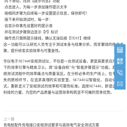
·向下滑动，找到【提示讯息】功能
·点击进入，为每一步添加操作提示文字
·按相同步骤为后续每一步设置提示信息，保存即可！
·接下来开始测试时，每一步：
·会显示你事先设置好的提示语
·并在测试步骤旁边显示【P】标识
·操作员只需照提示接线，确认无误后按【TEST】继续
这一功能可以让研究人员专注于测试本身与结果分析，而非繁琐的操作步
骤，提升研发实验效率与可重复性。
华仪电子SE7440安规测试仪，不仅是一台测试设备，更是高要求应用场景
下的效率引擎与精准卫士。其“设备自检”与“智能步骤提示”功能，直击传
统测试流程中的效率痛点与质量盲区。在分秒必争的生产线上，在不容有
失的质检环节，在追求真理的实验室里，SE7440以智能化、自动化的方
式，重新定义了安规测试的效率和可靠性标准。选择SE7440，即是选择以
科技的力量，为您的产品质量与运营效率构筑坚不可摧的竞争优势。
上一篇
充电桩配件充电接口安规测试要求与高效电气安全测试方案