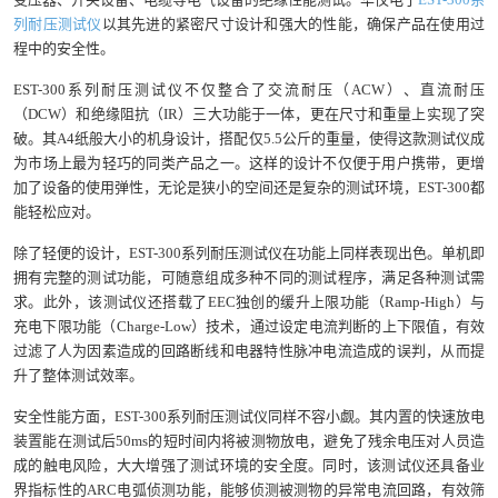
列耐压测试仪
以其先进的紧密尺寸设计和强大的性能，确保产品在使用过
程中的安全性。
EST-300系列耐压测试仪不仅整合了交流耐压（ACW）、直流耐压
（DCW）和绝缘阻抗（IR）三大功能于一体，更在尺寸和重量上实现了突
破。其A4纸般大小的机身设计，搭配仅5.5公斤的重量，使得这款测试仪成
为市场上最为轻巧的同类产品之一。这样的设计不仅便于用户携带，更增
加了设备的使用弹性，无论是狭小的空间还是复杂的测试环境，EST-300都
能轻松应对。
除了轻便的设计，EST-300系列耐压测试仪在功能上同样表现出色。单机即
拥有完整的测试功能，可随意组成多种不同的测试程序，满足各种测试需
求。此外，该测试仪还搭载了EEC独创的缓升上限功能（Ramp-High）与
充电下限功能（Charge-Low）技术，通过设定电流判断的上下限值，有效
过滤了人为因素造成的回路断线和电器特性脉冲电流造成的误判，从而提
升了整体测试效率。
安全性能方面，EST-300系列耐压测试仪同样不容小觑。其内置的快速放电
装置能在测试后50ms的短时间内将被测物放电，避免了残余电压对人员造
成的触电风险，大大增强了测试环境的安全度。同时，该测试仪还具备业
界指标性的ARC电弧侦测功能，能够侦测被测物的异常电流回路，有效筛