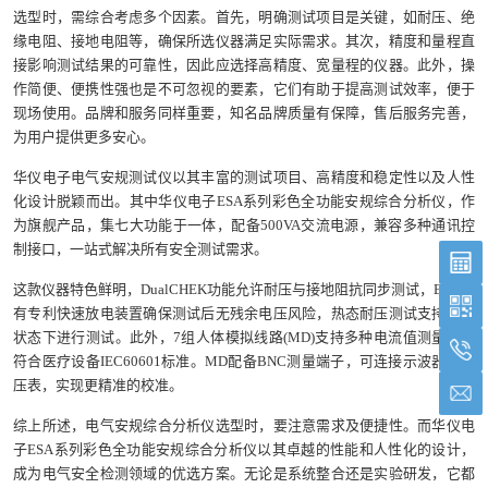
选型时，需综合考虑多个因素。首先，明确测试项目是关键，如耐压、绝
缘电阻、接地电阻等，确保所选仪器满足实际需求。其次，精度和量程直
接影响测试结果的可靠性，因此应选择高精度、宽量程的仪器。此外，操
作简便、便携性强也是不可忽视的要素，它们有助于提高测试效率，便于
现场使用。品牌和服务同样重要，知名品牌质量有保障，售后服务完善，
为用户提供更多安心。
华仪电子电气安规测试仪以其丰富的测试项目、高精度和稳定性以及人性
化设计脱颖而出。其中华仪电子ESA系列彩色全功能安规综合分析仪，作
为旗舰产品，集七大功能于一体，配备500VA交流电源，兼容多种通讯控
制接口，一站式解决所有安全测试需求。
这款仪器特色鲜明，DualCHEK功能允许耐压与接地阻抗同步测试，EEC独
有专利快速放电装置确保测试后无残余电压风险，热态耐压测试支持开机
状态下进行测试。此外，7组人体模拟线路(MD)支持多种电流值测量，并
符合医疗设备IEC60601标准。MD配备BNC测量端子，可连接示波器或电
压表，实现更精准的校准。
综上所述，电气安规综合分析仪选型时，要注意需求及便捷性。而华仪电
子ESA系列彩色全功能安规综合分析仪以其卓越的性能和人性化的设计，
成为电气安全检测领域的优选方案。无论是系统整合还是实验研发，它都