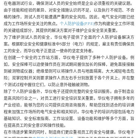
在电器测试行业，确保测试人员的安全始终是企业必须重视的关键议题。
由于技能和经验的差异、对安全措施认识的不足，以及执行不规范、不合
格的操作，测试人员可能遭遇严重的安全风险。因此，电气安全问题已经
成为工作场所安全关注的焦点。
个人防护设备(P.P.E)
作为构建安全工作环境
的关键组成部分，其提供的解决方案对于维护企业安全至关重要。
为了维护测试人员的安全，华仪电子提供了全面的个人防护设备解决方
案。根据职业安全和健康标准中S部分（电力）的规定，雇主有责任确保员
工的安全，而华仪电子正是这一使命的坚定支持者。
在创建一个安全的工作站方面，华仪电子提供了多种个人防护设备。例
如，安全探棒可以迫使操作员在测试期间握住加长的探棒，避免直接接触
到被测物或仪器；绝缘垫则可以将操作人员与地面隔离，大大减轻电击危
险；双掌控制开关则要求操作人员左右手分别放置于各个开关上，并在整
个测试过程中握住它们，以防止意外碰触被测物。
除了个人防护设备外，华仪电子还提供完整的安全培训服务。由于制造业
是高风险行业之一，对员工进行安全培训至关重要。华仪电子拥有多年的
产业经验，能够为您的公司提供应用咨询服务，帮助您找到适合的培训课
程来加强工作场所的电气安全和相关知识。华仪电子的培训内容包括电力
基础知识、安全标准指南、工作站设置、设备功能和维护等多个方面，旨
在提高员工的安全意识和操作技能。
在市场逐步繁荣的同时，制造商们更应重视员工的安全与健康。华仪电子