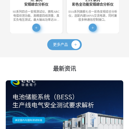
SE 系列
ESA 系列
安规综合分析仪
彩色全功能安规综合分析仪
SE系列四合一安规测试仪，拥有ARC
ESA系列旗舰七合一彩色安规综合分析
E
电弧侦测功能、高精度四线测量、真
仪，选配内建500VA交流电源，同时兼
便
实负电压测试，最大输出功率达50…
容多种通信控制接口。
更多产品
最新资讯