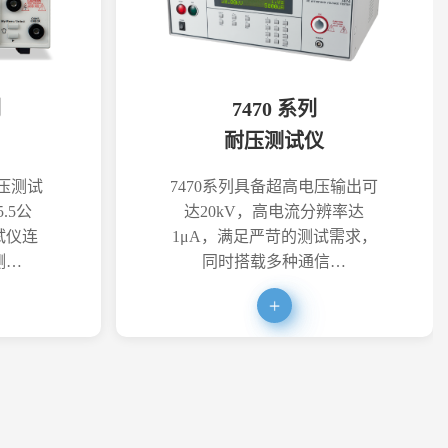
列
7470 系列
耐压测试仪
耐压测试
7470系列具备超高电压输出可
.5公
达20kV，高电流分辨率达
试仪连
1μA，满足严苛的测试需求，
测…
同时搭载多种通信…