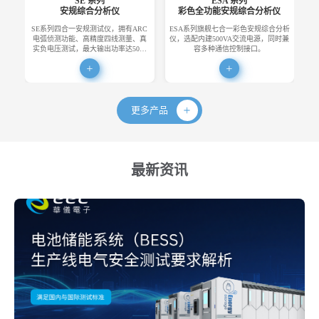
SE 系列
ESA 系列
安规综合分析仪
彩色全功能安规综合分析仪
SE系列四合一安规测试仪，拥有ARC
ESA系列旗舰七合一彩色安规综合分析
E
电弧侦测功能、高精度四线测量、真
仪，选配内建500VA交流电源，同时兼
便
实负电压测试，最大输出功率达50…
容多种通信控制接口。
更多产品
最新资讯