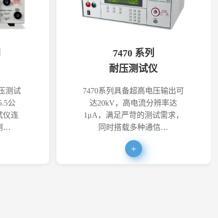
列
7470 系列
耐压测试仪
耐压测试
7470系列具备超高电压输出可
.5公
达20kV，高电流分辨率达
试仪连
1μA，满足严苛的测试需求，
测…
同时搭载多种通信…