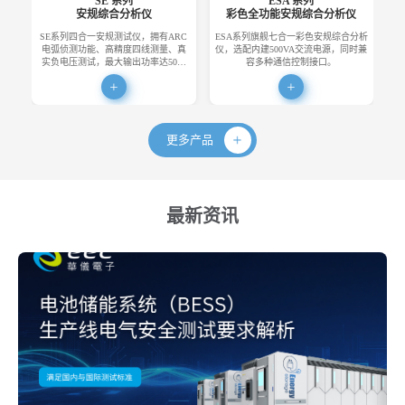
SE 系列
ESA 系列
安规综合分析仪
彩色全功能安规综合分析仪
SE系列四合一安规测试仪，拥有ARC
ESA系列旗舰七合一彩色安规综合分析
E
电弧侦测功能、高精度四线测量、真
仪，选配内建500VA交流电源，同时兼
便
实负电压测试，最大输出功率达50…
容多种通信控制接口。
更多产品
最新资讯