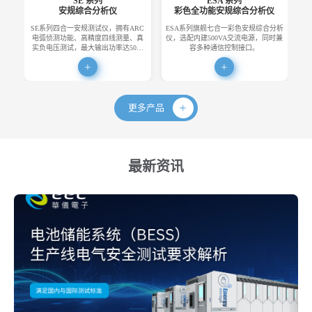
SE 系列
ESA 系列
安规综合分析仪
彩色全功能安规综合分析仪
SE系列四合一安规测试仪，拥有ARC
ESA系列旗舰七合一彩色安规综合分析
E
电弧侦测功能、高精度四线测量、真
仪，选配内建500VA交流电源，同时兼
便
实负电压测试，最大输出功率达50…
容多种通信控制接口。
更多产品
最新资讯