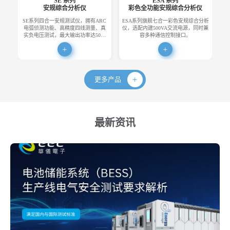
SE 系列
ESA 系列
安规综合分析仪
彩色全功能安规综合分析仪
SE系列四合一安规测试仪，拥有ARC
ESA系列旗舰七合一彩色安规综合分析
E
电弧侦测功能、高精度四线测量、真
仪，选配内建500VA交流电源，同时兼
便
实负电压测试，最大输出功率达50…
容多种通信控制接口。
更多产品
最新资讯