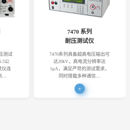
列
7470 系列
耐压测试仪
耐压测试
7470系列具备超高电压输出可
.5公
达20kV，高电流分辨率达
试仪连
1μA，满足严苛的测试需求，
测…
同时搭载多种通信…