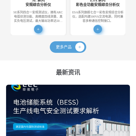
SE 系列
ESA 系列
安规综合分析仪
彩色全功能安规综合分析仪
SE系列四合一安规测试仪，拥有ARC
ESA系列旗舰七合一彩色安规综合分析
E
电弧侦测功能、高精度四线测量、真
仪，选配内建500VA交流电源，同时兼
便
实负电压测试，最大输出功率达50…
容多种通信控制接口。
更多产品
最新资讯