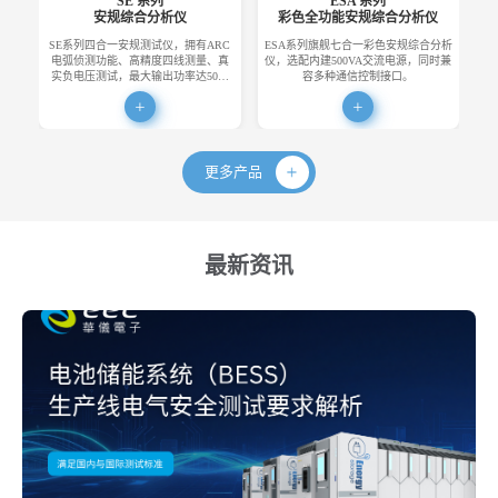
SE 系列
ESA 系列
安规综合分析仪
彩色全功能安规综合分析仪
SE系列四合一安规测试仪，拥有ARC
ESA系列旗舰七合一彩色安规综合分析
E
电弧侦测功能、高精度四线测量、真
仪，选配内建500VA交流电源，同时兼
便
实负电压测试，最大输出功率达50…
容多种通信控制接口。
更多产品
最新资讯