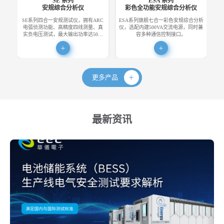
SE 系列
ESA 系列
安规综合分析仪
彩色全功能安规综合分析仪
SE系列四合一安规测试仪，拥有ARC
ESA系列旗舰七合一彩色安规综合分析
E
电弧侦测功能、高精度四线测量、真
仪，选配内建500VA交流电源，同时兼
便
实负电压测试，最大输出功率达50…
容多种通信控制接口。
更多产品
最新资讯