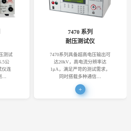
列
7470 系列
耐压测试仪
耐压测试
7470系列具备超高电压输出可
.5公
达20kV，高电流分辨率达
试仪连
1μA，满足严苛的测试需求，
测…
同时搭载多种通信…