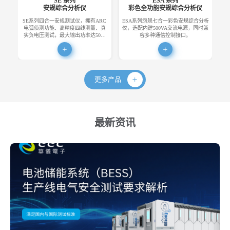
SE 系列
ESA 系列
安规综合分析仪
彩色全功能安规综合分析仪
SE系列四合一安规测试仪，拥有ARC
ESA系列旗舰七合一彩色安规综合分析
E
电弧侦测功能、高精度四线测量、真
仪，选配内建500VA交流电源，同时兼
便
实负电压测试，最大输出功率达50…
容多种通信控制接口。
更多产品
最新资讯