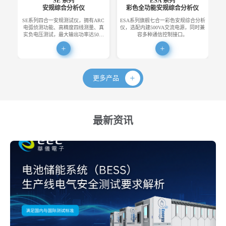
SE 系列
ESA 系列
安规综合分析仪
彩色全功能安规综合分析仪
SE系列四合一安规测试仪，拥有ARC
ESA系列旗舰七合一彩色安规综合分析
E
电弧侦测功能、高精度四线测量、真
仪，选配内建500VA交流电源，同时兼
便
实负电压测试，最大输出功率达50…
容多种通信控制接口。
更多产品
最新资讯