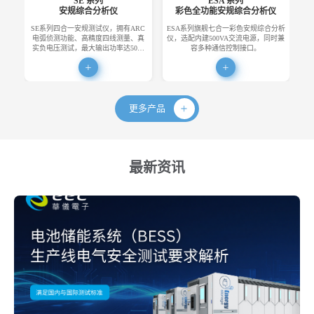
SE 系列
ESA 系列
安规综合分析仪
彩色全功能安规综合分析仪
SE系列四合一安规测试仪，拥有ARC
ESA系列旗舰七合一彩色安规综合分析
E
电弧侦测功能、高精度四线测量、真
仪，选配内建500VA交流电源，同时兼
便
实负电压测试，最大输出功率达50…
容多种通信控制接口。
更多产品
最新资讯