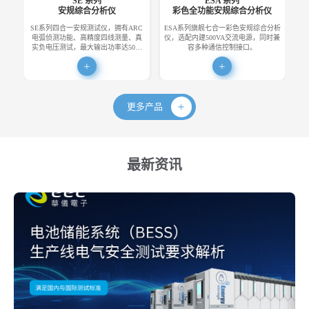
SE 系列
ESA 系列
安规综合分析仪
彩色全功能安规综合分析仪
SE系列四合一安规测试仪，拥有ARC
ESA系列旗舰七合一彩色安规综合分析
E
电弧侦测功能、高精度四线测量、真
仪，选配内建500VA交流电源，同时兼
便
实负电压测试，最大输出功率达50…
容多种通信控制接口。
更多产品
最新资讯